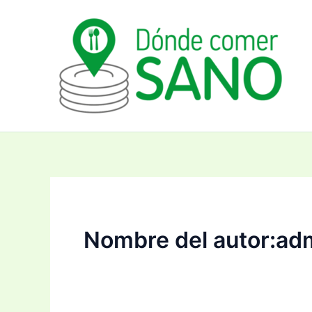
Ir
Paginación
al
de
contenido
entradas
Nombre del autor:ad