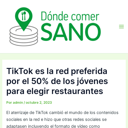
Ir
Navegación
Ma
al
de
Me
contenido
entradas
TikTok es la red preferida
por el 50% de los jóvenes
para elegir restaurantes
Por
admin
/
octubre 2, 2023
El aterrizaje de TikTok cambió el mundo de los contenidos
sociales en la red e hizo que otras redes sociales se
adaptasen incluyendo el formato de vídeo como