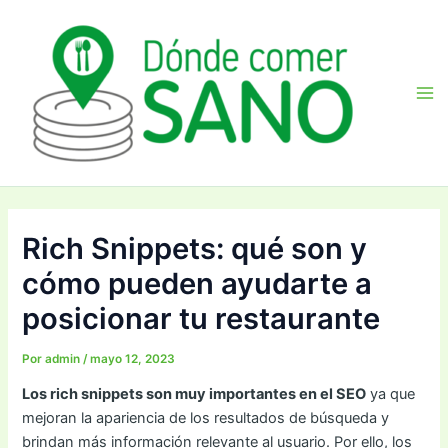
Ir
Navegación
Ma
al
de
Me
contenido
entradas
Rich Snippets: qué son y
cómo pueden ayudarte a
posicionar tu restaurante
Por
admin
/
mayo 12, 2023
Los rich snippets son muy importantes en el SEO
ya que
mejoran la apariencia de los resultados de búsqueda y
brindan más información relevante al usuario. Por ello, los